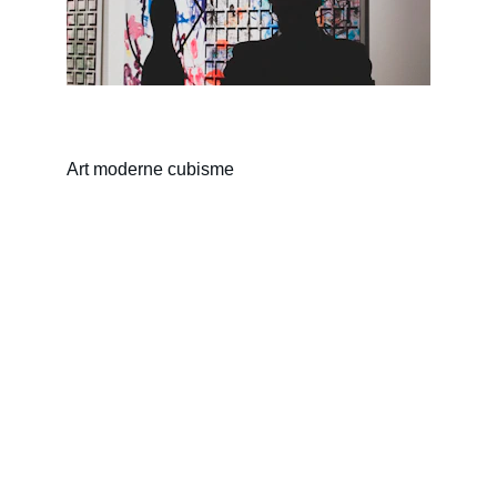
Art moderne cubisme
Art
Découvrez l'univers de Mellouki Chaimaa en 
ligne.
CONTACT
contact@melloukichaimaa.com